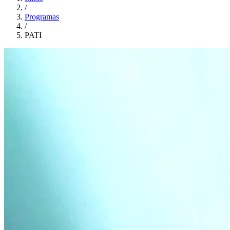
/
Programas
/
PATI