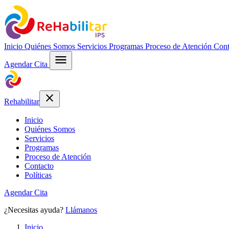
Ir al contenido principal
Inicio
Quiénes Somos
Servicios
Programas
Proceso de Atención
Cont
Agendar Cita
close
Rehabilitar
Inicio
Quiénes Somos
Servicios
Programas
Proceso de Atención
Contacto
Políticas
Agendar Cita
¿Necesitas ayuda?
Llámanos
Inicio