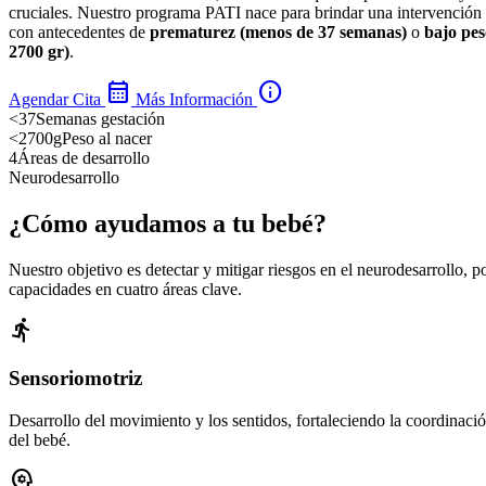
cruciales. Nuestro programa PATI nace para brindar una intervención 
con antecedentes de
prematurez (menos de 37 semanas)
o
bajo pes
2700 gr)
.
calendar_month
info
Agendar Cita
Más Información
<37
Semanas gestación
<2700g
Peso al nacer
4
Áreas de desarrollo
Neurodesarrollo
¿Cómo ayudamos a tu bebé?
Nuestro objetivo es detectar y mitigar riesgos en el neurodesarrollo,
capacidades en cuatro áreas clave.
directions_run
Sensoriomotriz
Desarrollo del movimiento y los sentidos, fortaleciendo la coordinaci
del bebé.
psychology